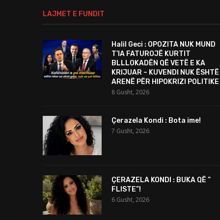
LAJMET E FUNDIT
Halil Geci : OPOZITA NUK MUND
T’IA FATUROJË KURTIT
BLLLOKADËN QË VETË E KA
KRIJUAR – KUVENDI NUK ËSHTË
ARENË PËR HIPOKRIZI POLITIKE
8 Gusht, 2026
Çerazela Kondi : Bota ime!
7 Gusht, 2026
ÇERAZELA KONDI : BUKA QË ”
FLISTE”!
6 Gusht, 2026