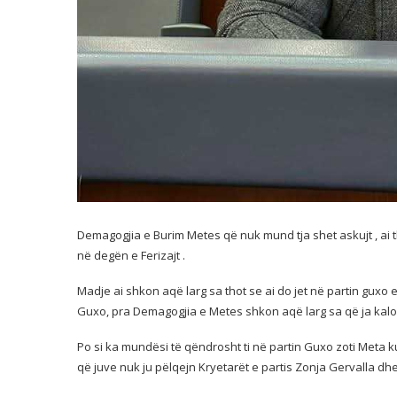
Demagogjia e Burim Metes që nuk mund tja shet askujt , ai th
në degën e Ferizajt .
Madje ai shkon aqë larg sa thot se ai do jet në partin guxo
Guxo, pra Demagogjia e Metes shkon aqë larg sa që ja kalo
Po si ka mundësi të qëndrosht ti në partin Guxo zoti Meta k
që juve nuk ju pëlqejn Kryetarët e partis Zonja Gervalla dhe