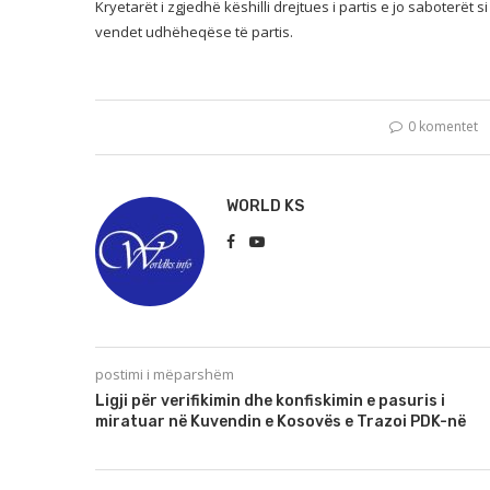
Kryetarët i zgjedhë këshilli drejtues i partis e jo saboterët 
vendet udhëheqëse të partis.
0 komentet
WORLD KS
postimi i mëparshëm
Ligji për verifikimin dhe konfiskimin e pasuris i
miratuar në Kuvendin e Kosovës e Trazoi PDK-në