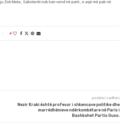
si ju Zoti Meta , Saboterët nuk kan vend në parti , e aqë më pak në
4
postimi i radhës
Nezir Kraki është profesor i shkencave politike dhe
marrëdhënieve ndërkombëtare në Paris i
Bashkohet Partis Guxo.