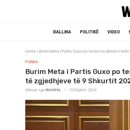
BALLINA
POLITIKË
VIDEO
Home
»
Burim Meta i Partis Guxo po tenton ta dëmtoi Partin
Politikë
Burim Meta i Partis Guxo po t
të zgjedhjeve të 9 Shkurtit 20
shkruar nga
World Ks
10 Dhjetor, 2024