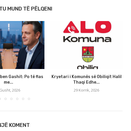
TU MUND TË PËLQENI
rben Gashit: Po të flas
Kryetari i Komunës së Obiliqit Halil
me...
Thaqi Edhe...
 Gusht, 2026
29 Korrik, 2026
 NJË KOMENT