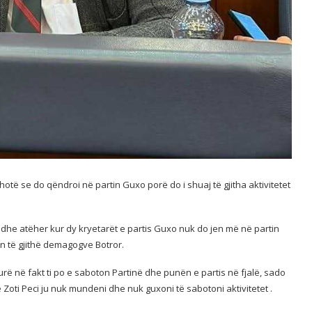
otë se do qëndroi në partin Guxo porë do i shuaj të gjitha aktivitetet
 edhe atëher kur dy kryetarët e partis Guxo nuk do jen më në partin
n të gjithë demagogve Botror.
urë në fakt ti po e saboton Partinë dhe punën e partis në fjalë, sado
 Zoti Peci ju nuk mundeni dhe nuk guxoni të sabotoni aktivitetet .