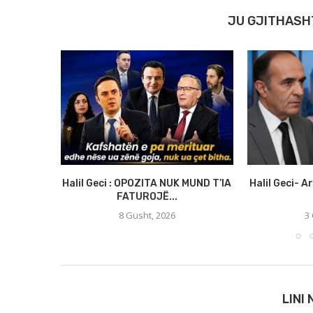
JU GJITHASH
Halil Geci : OPOZITA NUK MUND T’IA
Halil Geci- A
FATUROJË...
8 Gusht, 2026
3
LINI