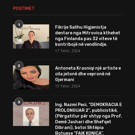
POSTIMET
1
Fikrije Salihu Higjenistja
dentare nga Mitrovica kthehet
nga Finlanda pas 32 viteve të
kontribojë në vendlindje.
17 Tetor, 2024
2
Antoneta Krasniqi një artiste e
cila jetonë dhe vepronë në
Gjermani
15 Tetor, 2024
3
Ing. Nazmi Peci, “DEMOKRACIA E
PROLONGUAR 2”, publicistikë,
(Përgatitur për shtyp nga Prof.
Demë Jashari dhe Shefqet
Dibrani), botoi Shtëpia
Botuese “FAIK KONICA”,