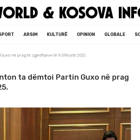
SPORT
ARSIM
KULTURË
OPINION
GLOBALE
S
 Guxo në prag të zgjedhjeve të 9 Shkurtit 2025.
enton ta dëmtoi Partin Guxo në prag
25.