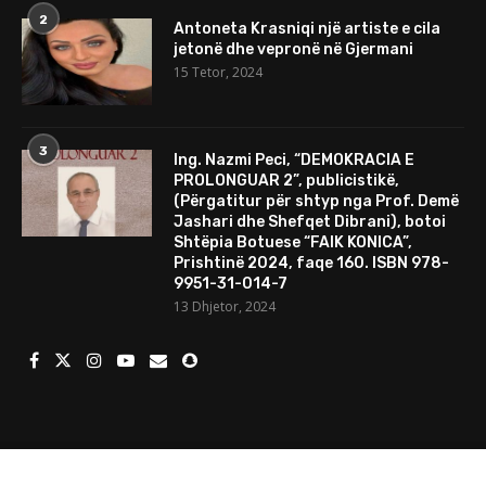
2
Antoneta Krasniqi një artiste e cila
jetonë dhe vepronë në Gjermani
15 Tetor, 2024
3
Ing. Nazmi Peci, “DEMOKRACIA E
PROLONGUAR 2”, publicistikë,
(Përgatitur për shtyp nga Prof. Demë
Jashari dhe Shefqet Dibrani), botoi
Shtëpia Botuese “FAIK KONICA”,
Prishtinë 2024, faqe 160. ISBN 978-
9951-31-014-7
13 Dhjetor, 2024
© 2024 Të gjitha të drejtat e rezervuara. Mundesuar nga
Porositweb.com