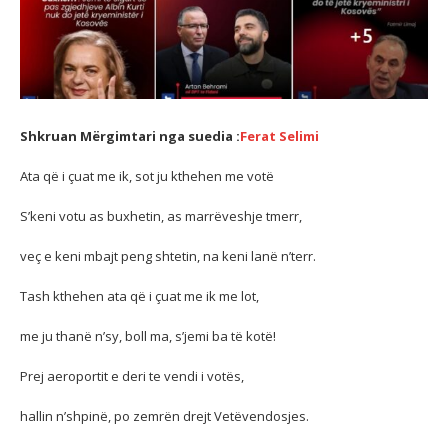
Shkruan Mërgimtari nga suedia :
Ferat Selimi
Ata që i çuat me ik, sot ju kthehen me votë
S’keni votu as buxhetin, as marrëveshje tmerr,
veç e keni mbajt peng shtetin, na keni lanë n’terr.
Tash kthehen ata që i çuat me ik me lot,
me ju thanë n’sy, boll ma, s’jemi ba të kotë!
Prej aeroportit e deri te vendi i votës,
hallin n’shpinë, po zemrën drejt Vetëvendosjes.