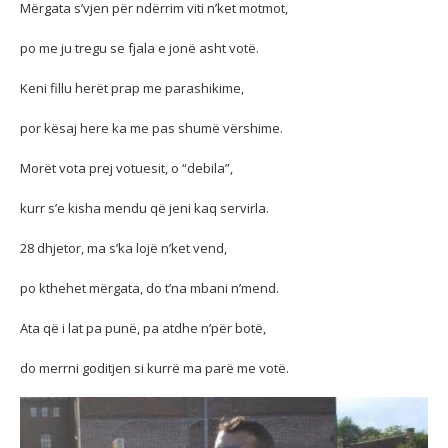
Mërgata s’vjen për ndërrim viti n’ket motmot,
po me ju tregu se fjala e jonë asht votë.
Keni fillu herët prap me parashikime,
por kësaj here ka me pas shumë vërshime.
Morët vota prej votuesit, o “debila”,
kurr s’e kisha mendu që jeni kaq servirla.
28 dhjetor, ma s’ka lojë n’ket vend,
po kthehet mërgata, do t’na mbani n’mend.
Ata që i lat pa punë, pa atdhe n’për botë,
do merrni goditjen si kurrë ma parë me votë.