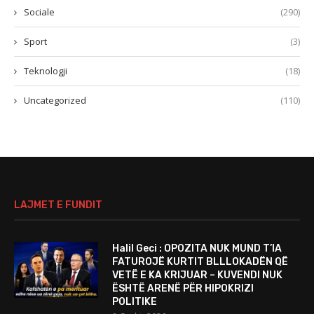
Sociale
(290)
Sport
(3)
Teknologji
(18)
Uncategorized
(110)
LAJMET E FUNDIT
Halil Geci : OPOZITA NUK MUND T’IA
FATUROJË KURTIT BLLLOKADËN QË
VETË E KA KRIJUAR – KUVENDI NUK
ËSHTË ARENË PËR HIPOKRIZI
POLITIKE