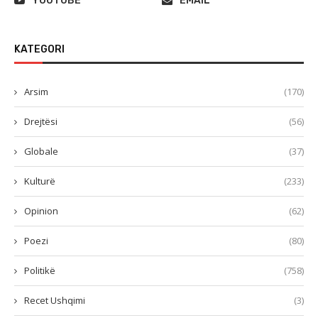
YOUTUBE
EMAIL
KATEGORI
Arsim
(170)
Drejtësi
(56)
Globale
(37)
Kulturë
(233)
Opinion
(62)
Poezi
(80)
Politikë
(758)
Recet Ushqimi
(3)