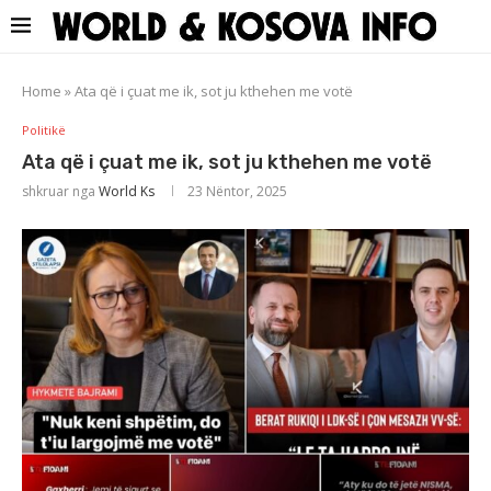
Home
»
Ata që i çuat me ik, sot ju kthehen me votë
Politikë
Ata që i çuat me ik, sot ju kthehen me votë
shkruar nga
World Ks
23 Nëntor, 2025