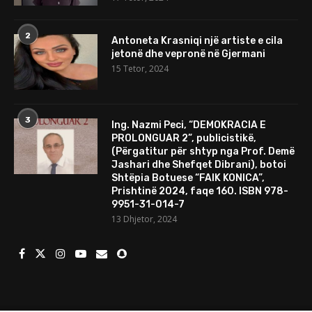
2
Antoneta Krasniqi një artiste e cila
jetonë dhe vepronë në Gjermani
15 Tetor, 2024
3
Ing. Nazmi Peci, “DEMOKRACIA E
PROLONGUAR 2”, publicistikë,
(Përgatitur për shtyp nga Prof. Demë
Jashari dhe Shefqet Dibrani), botoi
Shtëpia Botuese “FAIK KONICA”,
Prishtinë 2024, faqe 160. ISBN 978-
9951-31-014-7
13 Dhjetor, 2024