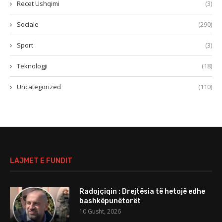
Recet Ushqimi
(3)
Sociale
(290)
Sport
(3)
Teknologji
(18)
Uncategorized
(110)
LAJMET E FUNDIT
Radojçiqin : Drejtësia të hetojë edhe
bashkëpunëtorët
10 Gusht, 2026