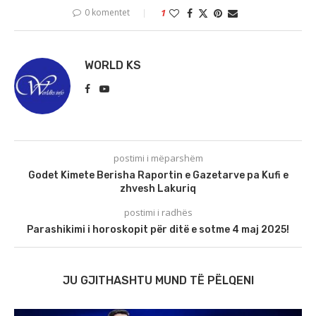
0 komentet
1
WORLD KS
postimi i mëparshëm
Godet Kimete Berisha Raportin e Gazetarve pa Kufi e
zhvesh Lakuriq
postimi i radhës
Parashikimi i horoskopit për ditë e sotme 4 maj 2025!
JU GJITHASHTU MUND TË PËLQENI