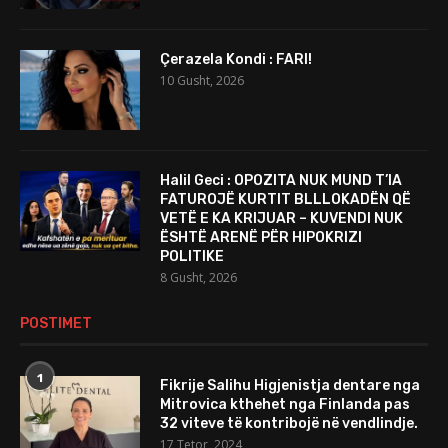
Çerazela Kondi : FARI!
10 Gusht, 2026
Halil Geci : OPOZITA NUK MUND T’IA
FATUROJË KURTIT BLLLOKADËN QË
VETË E KA KRIJUAR – KUVENDI NUK
ËSHTË ARENË PËR HIPOKRIZI
POLITIKE
8 Gusht, 2026
POSTIMET
1
Fikrije Salihu Higjenistja dentare nga
Mitrovica kthehet nga Finlanda pas
32 viteve të kontribojë në vendlindje.
17 Tetor, 2024