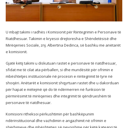
U mbajt takimi i radhës i Komisionit për Riintegrimin e Personave të
Riatdhesuar. Takimin e kryesoi drejtoresha e Shëndetësisë dhe
Mirëqenies Sociale, znj. Albertina Dedinca, së bashku me anëtarët
e komisionit.
Gjatë këtij takimi u diskutuan rastet e personave të riatdhesuar,
sfidat me të cilat ata përballen, si dhe mundësitë për ofrimin e
mbështetjes institucionale në procesin e riintegrimit të tyre në
shoqëri. Anëtarët e komisionit shqyrtuan rastet dhe u dakorduan
për hapat e mëtejmë që do të ndërmerren në funksion të
përmirësimit të mirëqenies dhe integrimit të qëndrueshëm të
personave të riatdhesuar.
Komisioni ritheksoi përkushtimin për bashkëpunim
ndërinstitucional dhe vazhdimin e angazhimit në ofrimin e
shërbimeve dhe mbështetjes së nevojshme për këtë kategori të