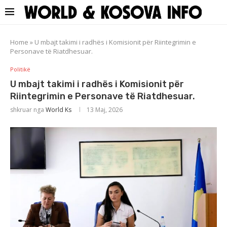
Home
»
U mbajt takimi i radhës i Komisionit për Riintegrimin e
Personave të Riatdhesuar.
Politikë
U mbajt takimi i radhës i Komisionit për
Riintegrimin e Personave të Riatdhesuar.
shkruar nga
World Ks
13 Maj, 2026