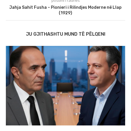
postimi i radhës
Jahja Sahit Fusha – Pionieri i Rilindjes Moderne në Llap
(1929)
JU GJITHASHTU MUND TË PËLQENI