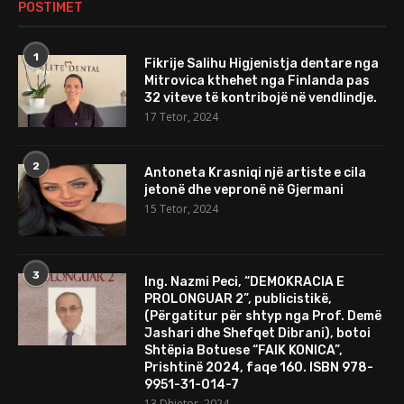
POSTIMET
1
Fikrije Salihu Higjenistja dentare nga
Mitrovica kthehet nga Finlanda pas
32 viteve të kontribojë në vendlindje.
17 Tetor, 2024
2
Antoneta Krasniqi një artiste e cila
jetonë dhe vepronë në Gjermani
15 Tetor, 2024
3
Ing. Nazmi Peci, “DEMOKRACIA E
PROLONGUAR 2”, publicistikë,
(Përgatitur për shtyp nga Prof. Demë
Jashari dhe Shefqet Dibrani), botoi
Shtëpia Botuese “FAIK KONICA”,
Prishtinë 2024, faqe 160. ISBN 978-
9951-31-014-7
13 Dhjetor, 2024