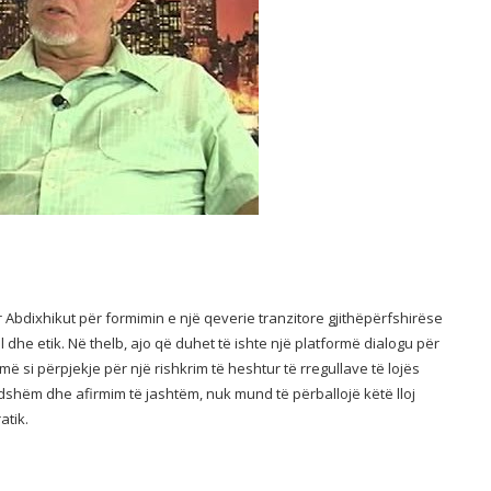
ir Abdixhikut për formimin e një qeverie tranzitore gjithëpërfshirëse
l dhe etik. Në thelb, ajo që duhet të ishte një platformë dialogu për
 si përpjekje për një rishkrim të heshtur të rregullave të lojës
shëm dhe afirmim të jashtëm, nuk mund të përballojë këtë lloj
atik.