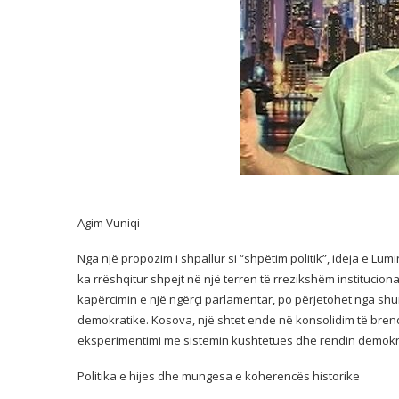
Agim Vuniqi
Nga një propozim i shpallur si “shpëtim politik”, ideja e Lum
ka rrëshqitur shpejt në një terren të rrezikshëm instituciona
kapërcimin e një ngërçi parlamentar, po përjetohet nga shumë
demokratike. Kosova, një shtet ende në konsolidim të brend
eksperimentimi me sistemin kushtetues dhe rendin demokr
Politika e hijes dhe mungesa e koherencës historike