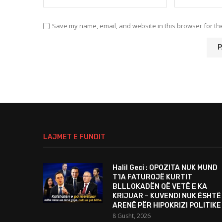
Save my name, email, and website in this browser for th
LAJMET E FUNDIT
Halil Geci : OPOZITA NUK MUND
T’IA FATUROJË KURTIT
BLLLOKADËN QË VETË E KA
KRIJUAR – KUVENDI NUK ËSHTË
ARENË PËR HIPOKRIZI POLITIKE
8 Gusht, 2026