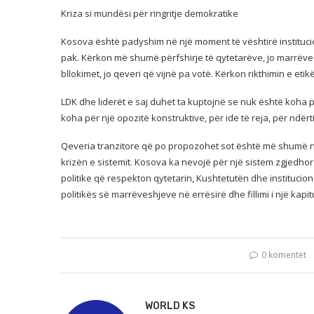
Kriza si mundësi për ringritje demokratike
Kosova është padyshim në një moment të vështirë instituci
pak. Kërkon më shumë përfshirje të qytetarëve, jo marrëv
bllokimet, jo qeveri që vijnë pa votë. Kërkon rikthimin e etikës
LDK dhe liderët e saj duhet ta kuptojnë se nuk është koha 
koha për një opozitë konstruktive, për ide të reja, për ndërt
Qeveria tranzitore që po propozohet sot është më shumë një
krizën e sistemit. Kosova ka nevojë për një sistem zgjedhor
politike që respekton qytetarin, Kushtetutën dhe institucionet
politikës së marrëveshjeve në errësirë dhe fillimi i një kapitul
0 komentet
WORLD KS