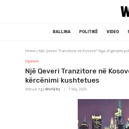
BALLINA
POLITIKË
VIDEO
Home
»
Një Qeveri Tranzitore në Kosovë? Nga zhgënjimi pol
Opinion
Një Qeveri Tranzitore në Kosov
kërcënimi kushtetues
shkruar nga
World Ks
7 Maj, 2025