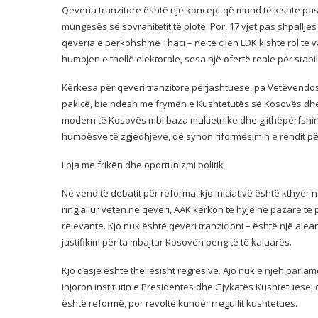
Qeveria tranzitore është një koncept që mund të kishte pas
mungesës së sovranitetit të plotë. Por, 17 vjet pas shpal
qeveria e përkohshme Thaci – në të cilën LDK kishte rol të 
humbjen e thellë elektorale, sesa një ofertë reale për stabili
Kërkesa për qeveri tranzitore përjashtuese, pa Vetëvendo
pakicë, bie ndesh me frymën e Kushtetutës së Kosovës dh
modern të Kosovës mbi baza multietnike dhe gjithëpërfshirë
humbësve të zgjedhjeve, që synon riformësimin e rendit për
Loja me frikën dhe oportunizmi politik
Në vend të debatit për reforma, kjo iniciativë është kthyer 
ringjallur veten në qeveri, AAK kërkon të hyjë në pazare të 
relevante. Kjo nuk është qeveri tranzicioni – është një ale
justifikim për ta mbajtur Kosovën peng të të kaluarës.
Kjo qasje është thellësisht regresive. Ajo nuk e njeh parla
injoron institutin e Presidentes dhe Gjykatës Kushtetuese, d
është reformë, por revoltë kundër rregullit kushtetues.