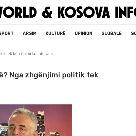
SPORT
ARSIM
KULTURË
OPINION
GLOBALE
S
itik tek kërcënimi kushtetues
ë? Nga zhgënjimi politik tek