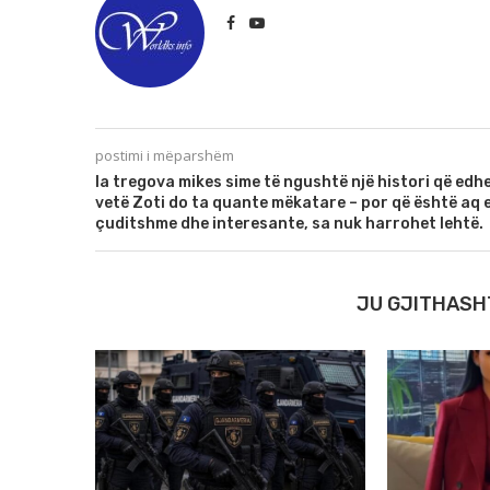
postimi i mëparshëm
Ia tregova mikes sime të ngushtë një histori që edh
vetë Zoti do ta quante mëkatare – por që është aq 
çuditshme dhe interesante, sa nuk harrohet lehtë.
JU GJITHASH