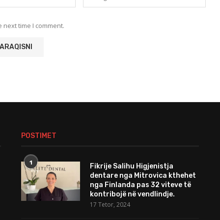
e next time I comment.
POSTIMET
1
Fikrije Salihu Higjenistja
dentare nga Mitrovica kthehet
nga Finlanda pas 32 viteve të
kontribojë në vendlindje.
17 Tetor, 2024