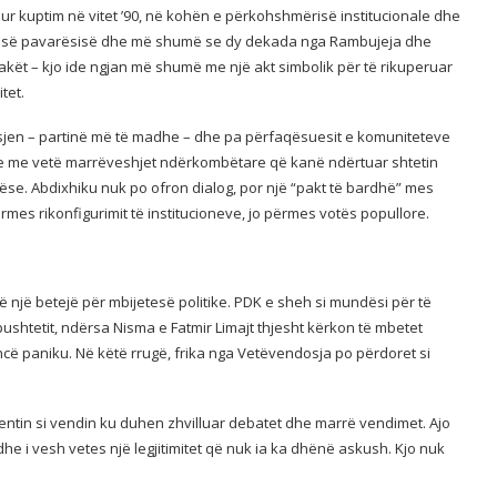
ur kuptim në vitet ’90, në kohën e përkohshmërisë institucionale dhe
ljes së pavarësisë dhe më shumë se dy dekada nga Rambujeja dhe
vakët – kjo ide ngjan më shumë me një akt simbolik për të rikuperuar
tet.
sjen – partinë më të madhe – dhe pa përfaqësuesit e komuniteteve
e me vetë marrëveshjet ndërkombëtare që kanë ndërtuar shtetin
se. Abdixhiku nuk po ofron dialog, por një “pakt të bardhë” mes
mes rikonfigurimit të institucioneve, jo përmes votës popullore.
në një betejë për mbijetesë politike. PDK e sheh si mundësi për të
pushtetit, ndërsa Nisma e Fatmir Limajt thjesht kërkon të mbetet
ancë paniku. Në këtë rrugë, frika nga Vetëvendosja po përdoret si
mentin si vendin ku duhen zhvilluar debatet dhe marrë vendimet. Ajo
he i vesh vetes një legjitimitet që nuk ia ka dhënë askush. Kjo nuk