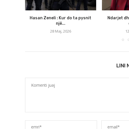
Hasan Zeneli : Kur do ta pysnit
Ndarjet dh
një...
28 Maj, 2026
12
LINI