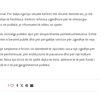
onal. Por dalja nga kjo situatë kërkon më shumë demokraci, jo më
eshje të heshtura. Kërkon reforma zgjedhore për të shmangur
 në politikë, jo riformatim të elitës së vjetër.
për nostalgji politike apo për eksperimente jashtëkushtetuese. Është
imin e besimit publik dhe për përgatitje serioze për zgjedhje të reja.
 simptomë e krizës së identitetit të opozitës sesa një zgjidhje për
 të përmirësuar, për institucione të pavarura dhe për një kulturë
. Nëse kjo krizë do të sjellë diçka të mirë, atëherë le të jetë fundi i
li të ri të përgjegjshmërisë politike.
1