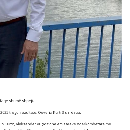
ërfaqe shumë shpejt.
t 2025 tregoi rezultate. Qeveria Kurti 3 u rrëzua.
Albin Kurtit, Aleksandër Vuçiqit dhe emisareve ndërkombëtarë me