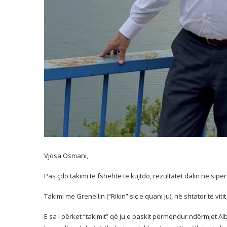
Vjosa Osmani,
Pas çdo takimi të fshehtë të kujtdo, rezultatet dalin në sip
Takimi me Grenellin (“Rikin” siç e quani ju), në shtator të viti
E sa i përket “takimit” që ju e paskit përmendur ndërmjet 