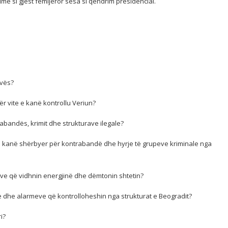
më si gjest fëmijëror sesa si qëndrim presidencial.
ovës?
r vite e kanë kontrollu Veriun?
abandës, krimit dhe strukturave ilegale?
te kanë shërbyer për kontrabandë dhe hyrje të grupeve kriminale nga
ave që vidhnin energjinë dhe dëmtonin shtetin?
 dhe alarmeve që kontrolloheshin nga strukturat e Beogradit?
i?