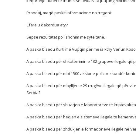
keqardhje duhet të thuhet se deklarata juaj tingëlloi më shu
Prandaj, meqë paskit informacione na tregoni:
Çfarë u dakordua aty?
Sepse rezultatet po i shohim me sytë tanë.
A paska bisedu Kurti me Vuçiqin për me ia kthy Veriun Kos
A paska bisedu për shkatërrimin e 132 grupeve ilegale që pë
A paska bisedu për mbi 1500 aksione policore kundër kontr
A paska bisedu për mbylljen e 29 rrugëve ilegale që për vi
Serbia?
A paska bisedu për shuarjen e laboratorëve të kriptovalut
A paska bisedu për heqjen e sistemeve ilegale të kamerave
A paska bisedu për zhdukjen e formacioneve ilegale në Ver