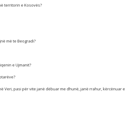
në territorin e Kosovës?
ojnë më te Beogradi?
Liqenin e Ujmanit?
iptarëve?
në Veri, pasi për vite janë dëbuar me dhunë, janë rrahur, kërcënuar e