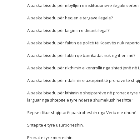
A paska bisedu për mbylljen e institucioneve ilegale serbe 
A paska bisedu për heqjen e targave ilegale?
A paska bisedu për largimin e dinarit ilegal?
A paska bisedu për faktin që policë të Kosovës nuk raport
A paska bisedu për faktin që barrikadat nuk ngrihen më?
A paska bisedu për rikthimin e kontrollit nga shteti jonë në 
A paska bisedu për ndalimin e uzurpimit të pronave të shq
A paska bisedu për kthimin e shqiptarëve në pronat e tyre 
larguar nga shtëpitë e tyre ndërsa shumëkush heshtte?
Sepse dikur shqiptarët pastroheshin nga Veriu me dhunë.
Shtëpitë e tyre uzurpoheshin.
Pronat e tyre merreshin.