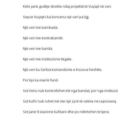
Këto janë goditje direkte ndaj projektit të Vuçiqit në veri.
Sepse Vuçiqit i ka konvenu një veri pa ligj.
Një veri me barrikada.
Një veri me kontrabandë.
Një veri me banda.
Një veri me institucione ilegale.
Një veri ku Serbia komandonte e Kosova heshtte.
Por kjo ka marrë fund.
Sot Veriu nuk kontrollohet më nga bandat, por nga instituc
Sot kufiri nuk ruhet më me një zyrë të vetme në Leposaviq.
Sot janë 9 stacione kufitare dhe po ndërtohen të tjera.