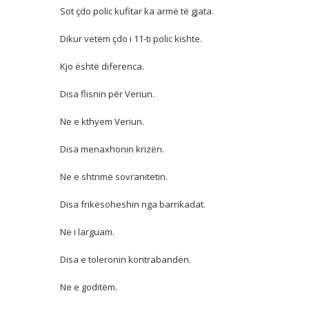
Sot çdo polic kufitar ka armë të gjata.
Dikur vetëm çdo i 11-ti polic kishte.
Kjo është diferenca.
Disa flisnin për Veriun.
Ne e kthyem Veriun.
Disa menaxhonin krizën.
Ne e shtrimë sovranitetin.
Disa frikësoheshin nga barrikadat.
Ne i larguam.
Disa e toleronin kontrabandën.
Ne e goditëm.