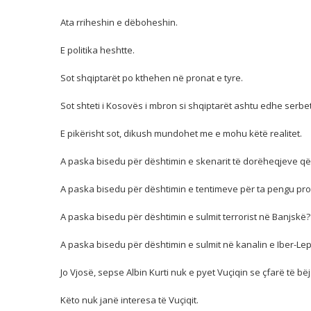
Ata rriheshin e dëboheshin.
E politika heshtte.
Sot shqiptarët po kthehen në pronat e tyre.
Sot shteti i Kosovës i mbron si shqiptarët ashtu edhe serbet
E pikërisht sot, dikush mundohet me e mohu këtë realitet.
A paska bisedu për dështimin e skenarit të dorëheqjeve që 
A paska bisedu për dështimin e tentimeve për ta pengu pro
A paska bisedu për dështimin e sulmit terrorist në Banjskë?
A paska bisedu për dështimin e sulmit në kanalin e Iber-Lep
Jo Vjosë, sepse Albin Kurti nuk e pyet Vuçiqin se çfarë të bëj
Këto nuk janë interesa të Vuçiqit.