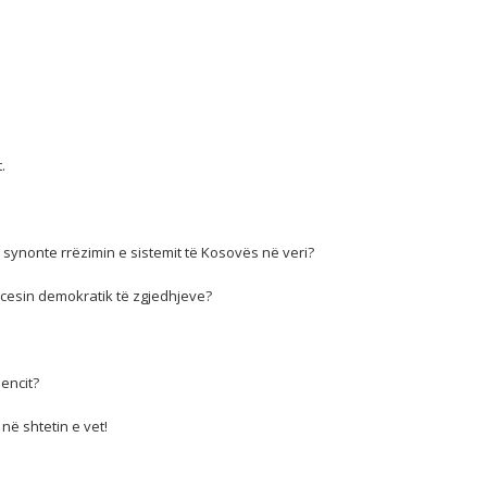
.
synonte rrëzimin e sistemit të Kosovës në veri?
cesin demokratik të zgjedhjeve?
encit?
 në shtetin e vet!