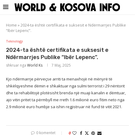
Home
»
2024-ta është certifikata e suksesit e Ndërmarrjes Publike
“Ibër Lepenc”.
Teknologji
2024-ta është certifikata e suksesit e
Ndërmarrjes Publike “Ibër Lepenc”.
shkruar nga
World Ks
7 Maj, 2025
Kjo ndërmarrje përveçse arriti ta menaxhojë në mënyrë të
shkëlqyeshme dëmin e shkaktuar nga sulmi terrorist i 29 nëntorit
dhe ta rehabilitojë plotësisht brenda një muaji kanalin e dëmtuar,
ajo vitin pritet ta përmbyll me rreth 1.6 milionë euro fitim neto nga
2.9 milionë euro humbje sa ishin regjistruar në fund të vitit 2021.
0 komentet
0