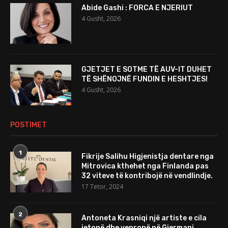
Abide Gashi : FORCA E NJERIUT
4 Gusht, 2026
GJETJET E SOTME TË AUV-IT DUHET
TË SHËNOJNË FUNDIN E HESHTJES!
4 Gusht, 2026
POSTIMET
1
Fikrije Salihu Higjenistja dentare nga
Mitrovica kthehet nga Finlanda pas
32 viteve të kontribojë në vendlindje.
17 Tetor, 2024
2
Antoneta Krasniqi një artiste e cila
jetonë dhe vepronë në Gjermani