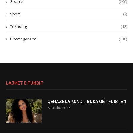
Sociale
(290)
Sport
(3)
Teknologji
(18)
Uncategorized
(110)
LAJMET E FUNDIT
ÇERAZELA KONDI : BUKA QË ” FLISTE”!
6 Gusht, 2026