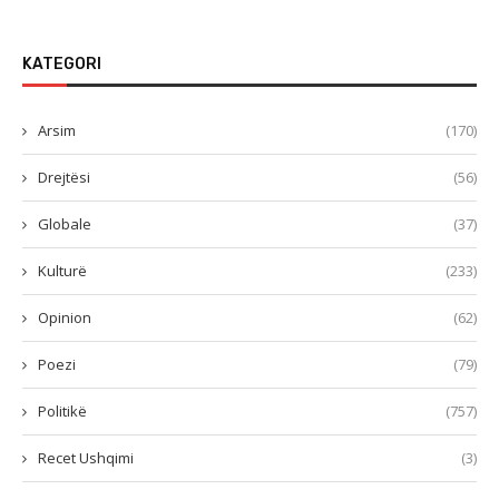
KATEGORI
Arsim
(170)
Drejtësi
(56)
Globale
(37)
Kulturë
(233)
Opinion
(62)
Poezi
(79)
Politikë
(757)
Recet Ushqimi
(3)