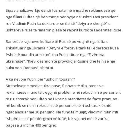
Sipas analizave, kjo është fushata më e madhe reklamuese që
nga fillimi i luftës që bën thirrje për hyrje në ushtri.Tani presidenti
rus Vladimir Putin ka deklaruar se është “detyra e shenjtë” e
ushtarëve rusë të rimarrin pjesë të rajonit kursk të Federatës Ruse.
Banorët e rajoneve kufitare të Rusisë po vuajnë nga lufta e
shkaktuar nga Ukraina. “Detyra e forcave tank të Federatës Ruse
është të mundin armikun”, tha Putin, cituar nga “E vërteta
ukrainase”. “Kievi dëshiron të provokojë Rusinë dhe të nisë një
sulm ndaj Donbas”, shtoi ai.
A ka nevojë Putini për “ushqim topash”?
Siç theksojnë mediat ukrainase, fushata të tilla intensive
reklamuese mund të tregojnë probleme në rekrutimin e personelit
të ri ushtarak për luftën në Ukrainë.Autoritetet de facto pranuan
në korrik se ritmi i rekrutimit të personelit të ri ushtarak është
ngadalësuar me 30 për qind. Në fund të muajit, Vladimir Putin rriti
“shpërblimin” për dërgimin në luftë; Në rajonet më të varfra,
pagesa u rrit me 400 për qind.