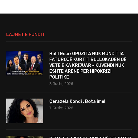
LAJMET E FUNDIT
Halil Geci : OPOZITA NUK MUND T’IA
FATUROJË KURTIT BLLLOKADËN QË
VETË E KA KRIJUAR – KUVENDI NUK
ËSHTË ARENË PËR HIPOKRIZI
POLITIKE
8 Gusht, 2026
Çerazela Kondi : Bota ime!
7 Gusht, 2026