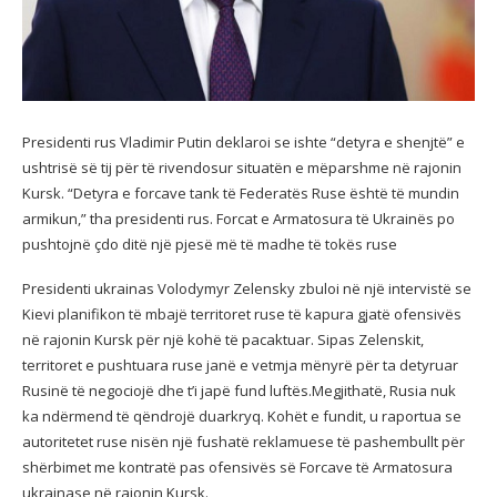
Presidenti rus Vladimir Putin deklaroi se ishte “detyra e shenjtë” e
ushtrisë së tij për të rivendosur situatën e mëparshme në rajonin
Kursk. “Detyra e forcave tank të Federatës Ruse është të mundin
armikun,” tha presidenti rus. Forcat e Armatosura të Ukrainës po
pushtojnë çdo ditë një pjesë më të madhe të tokës ruse
Presidenti ukrainas Volodymyr Zelensky zbuloi në një intervistë se
Kievi planifikon të mbajë territoret ruse të kapura gjatë ofensivës
në rajonin Kursk për një kohë të pacaktuar. Sipas Zelenskit,
territoret e pushtuara ruse janë e vetmja mënyrë për ta detyruar
Rusinë të negociojë dhe t’i japë fund luftës.Megjithatë, Rusia nuk
ka ndërmend të qëndrojë duarkryq. Kohët e fundit, u raportua se
autoritetet ruse nisën një fushatë reklamuese të pashembullt për
shërbimet me kontratë pas ofensivës së Forcave të Armatosura
ukrainase në rajonin Kursk.