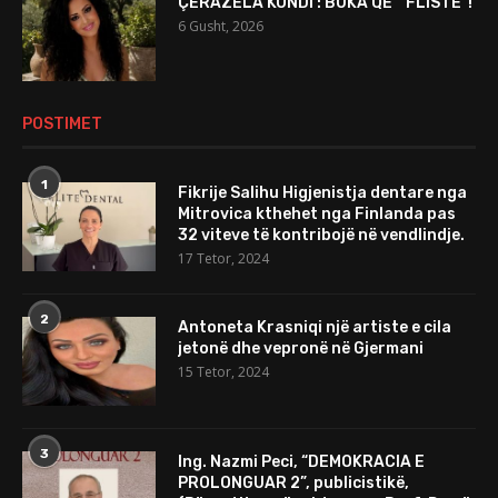
ÇERAZELA KONDI : BUKA QË ” FLISTE”!
6 Gusht, 2026
POSTIMET
1
Fikrije Salihu Higjenistja dentare nga
Mitrovica kthehet nga Finlanda pas
32 viteve të kontribojë në vendlindje.
17 Tetor, 2024
2
Antoneta Krasniqi një artiste e cila
jetonë dhe vepronë në Gjermani
15 Tetor, 2024
3
Ing. Nazmi Peci, “DEMOKRACIA E
PROLONGUAR 2”, publicistikë,