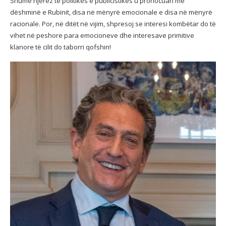
Shumë njerëz të politikës e publicistikës u pronocuan me
dëshminë e Rubinit, disa në mënyrë emocionale e disa në mënyrë
racionale. Por, në ditët në vijim, shpresoj se interesi kombëtar do të
vihet në peshore para emocioneve dhe interesave primitive
klanore të cilit do taborri qofshin!