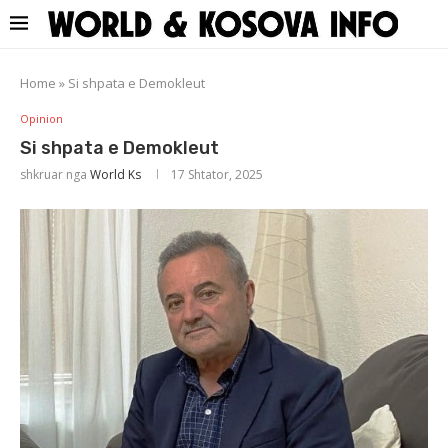
Home
»
Si shpata e Demokleut
Opinion
Si shpata e Demokleut
shkruar nga
World Ks
17 Shtator, 2025