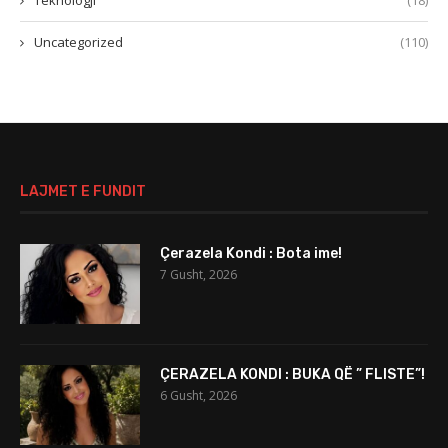
Teknologji
(18)
Uncategorized
(110)
LAJMET E FUNDIT
Çerazela Kondi : Bota ime!
7 Gusht, 2026
ÇERAZELA KONDI : BUKA QË ” FLISTE”!
6 Gusht, 2026