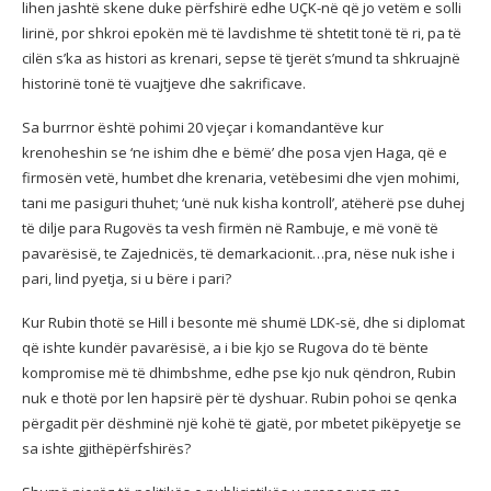
lihen jashtë skene duke përfshirë edhe UÇK-në që jo vetëm e solli
lirinë, por shkroi epokën më të lavdishme të shtetit tonë të ri, pa të
cilën s’ka as histori as krenari, sepse të tjerët s’mund ta shkruajnë
historinë tonë të vuajtjeve dhe sakrificave.
Sa burrnor është pohimi 20 vjeçar i komandantëve kur
krenoheshin se ‘ne ishim dhe e bëmë’ dhe posa vjen Haga, që e
firmosën vetë, humbet dhe krenaria, vetëbesimi dhe vjen mohimi,
tani me pasiguri thuhet; ‘unë nuk kisha kontroll’, atëherë pse duhej
të dilje para Rugovës ta vesh firmën në Rambuje, e më vonë të
pavarësisë, te Zajednicës, të demarkacionit…pra, nëse nuk ishe i
pari, lind pyetja, si u bëre i pari?
Kur Rubin thotë se Hill i besonte më shumë LDK-së, dhe si diplomat
që ishte kundër pavarësisë, a i bie kjo se Rugova do të bënte
kompromise më të dhimbshme, edhe pse kjo nuk qëndron, Rubin
nuk e thotë por len hapsirë për të dyshuar. Rubin pohoi se qenka
përgadit për dëshminë një kohë të gjatë, por mbetet pikëpyetje se
sa ishte gjithëpërfshirës?