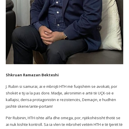
Shkruan Ramazan Bekteshi
J. Rubin si samurai, ai e mbrojti HTH më fuqishëm se avokati, por
shokët e tij ia la pas dore. Madje, akronimin e artë të UÇK-së e
kallajisi, derisa protagonistin e rezistencës, Demaçin, e hudhën
jashtë skene/ante-portam!
Për Rubinin, HTH ishte alfa dhe omega, por, njëkohësisht thotë se
ai nuk kishte kontroll. Sa ia vlen te mbrohet vetëm HTH e të tjerët të