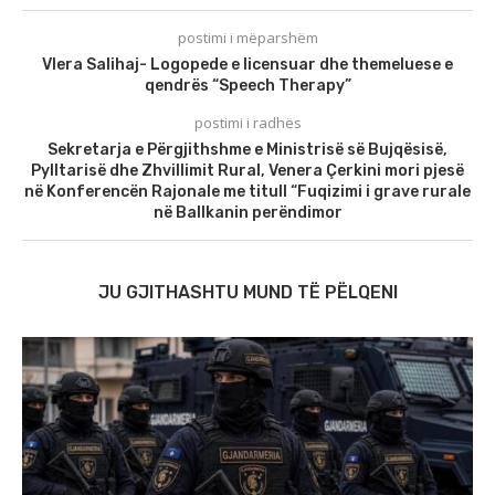
postimi i mëparshëm
Vlera Salihaj- Logopede e licensuar dhe themeluese e
qendrës “Speech Therapy”
postimi i radhës
Sekretarja e Përgjithshme e Ministrisë së Bujqësisë,
Pylltarisë dhe Zhvillimit Rural, Venera Çerkini mori pjesë
në Konferencën Rajonale me titull “Fuqizimi i grave rurale
në Ballkanin perëndimor
JU GJITHASHTU MUND TË PËLQENI