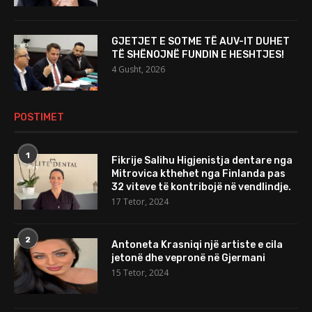
GJETJET E SOTME TË AUV-IT DUHET
TË SHËNOJNË FUNDIN E HESHTJES!
4 Gusht, 2026
POSTIMET
1
Fikrije Salihu Higjenistja dentare nga
Mitrovica kthehet nga Finlanda pas
32 viteve të kontribojë në vendlindje.
17 Tetor, 2024
2
Antoneta Krasniqi një artiste e cila
jetonë dhe vepronë në Gjermani
15 Tetor, 2024