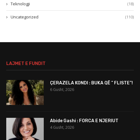
Teknologji
(18)
Uncategorized
(110)
LAJMET E FUNDIT
ÇERAZELA KONDI : BUKA QË ” FLISTE”!
6 Gusht, 2026
Abide Gashi : FORCA E NJERIUT
4 Gusht, 2026