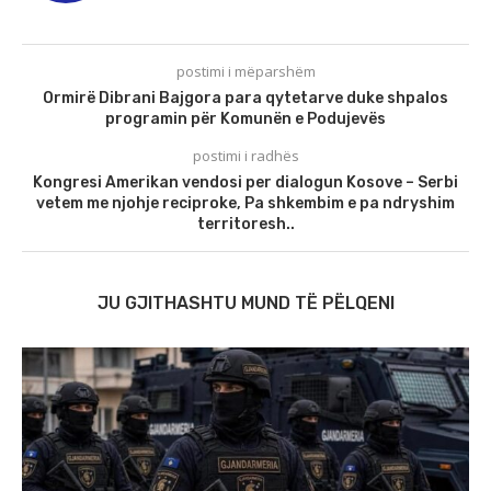
postimi i mëparshëm
Ormirë Dibrani Bajgora para qytetarve duke shpalos
programin për Komunën e Podujevës
postimi i radhës
Kongresi Amerikan vendosi per dialogun Kosove – Serbi
vetem me njohje reciproke, Pa shkembim e pa ndryshim
territoresh..
JU GJITHASHTU MUND TË PËLQENI