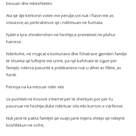
besuan dhe mbështetën.
Ata që dje kërkonin votën me përulje,sot nuk i flasin më as
votuesve,as përkrahësve që i ndihmuan në fushata.
Fjalët e tyre shndërrohen në heshtje,e premtimet në pluhur
harrese.
Ndërkohë, në rrugicat e komunave dhe fshatrave gjenden familje
të shumta që luftojnë me urinë, pa një kafshatë të sigurt për
fëmijët, ndërsa pasuritë e politikanëve nuk u dihet as fillimi, as
fundi.
Përvoja na ka mësuar ndër vite
se pushteti në Kosovë s’merret për të shërbyer,por për t’u
pasuruar në heshtje,duke ndërtuar vila mbi kurrizin e varfërisë.
Nuk janë të pakta familjet që vuajn,janë mijëra shtëpi që ndiejnë
boshllëkun në sofrë,