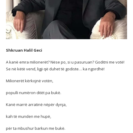
Shkruan Halil Geci
A
kanë emra milionerët? Nëse po, si u pasuruan? Goditni me votë!
Se në këtë vend, ligji që duhet të godiste… ka ngordhë!
Milionerët kërkojnë votën,
populli numëron ditët pa bukë.
Kanë marrë arratinë nëpër dynja,
kah të munden me hupë,
për ta mbushur barkun me bukë.