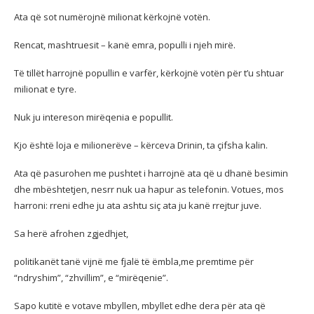
Ata që sot numërojnë milionat kërkojnë votën.
Rencat, mashtruesit – kanë emra, populli i njeh mirë.
Të tillët harrojnë popullin e varfër, kërkojnë votën për t’u shtuar
milionat e tyre.
Nuk ju intereson mirëqenia e popullit.
Kjo është loja e milionerëve – kërceva Drinin, ta çifsha kalin.
Ata që pasurohen me pushtet i harrojnë ata që u dhanë besimin
dhe mbështetjen, nesrr nuk ua hapur as telefonin. Votues, mos
harroni: rreni edhe ju ata ashtu siç ata ju kanë rrejtur juve.
Sa herë afrohen zgjedhjet,
politikanët tanë vijnë me fjalë të ëmbla,me premtime për
“ndryshim”, “zhvillim”, e “mirëqenie”.
Sapo kutitë e votave mbyllen, mbyllet edhe dera për ata që