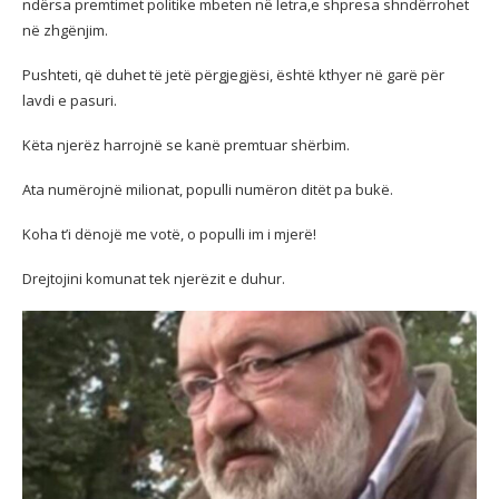
ndërsa premtimet politike mbeten në letra,e shpresa shndërrohet
në zhgënjim.
Pushteti, që duhet të jetë përgjegjësi, është kthyer në garë për
lavdi e pasuri.
Këta njerëz harrojnë se kanë premtuar shërbim.
Ata numërojnë milionat, populli numëron ditët pa bukë.
Koha t’i dënojë me votë, o populli im i mjerë!
Drejtojini komunat tek njerëzit e duhur.