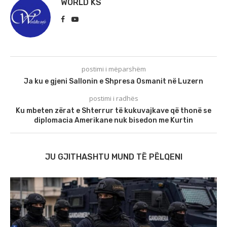
WORLD KS
postimi i mëparshëm
Ja ku e gjeni Sallonin e Shpresa Osmanit në Luzern
postimi i radhës
Ku mbeten zërat e Shterrur të kukuvajkave që thonë se
diplomacia Amerikane nuk bisedon me Kurtin
JU GJITHASHTU MUND TË PËLQENI