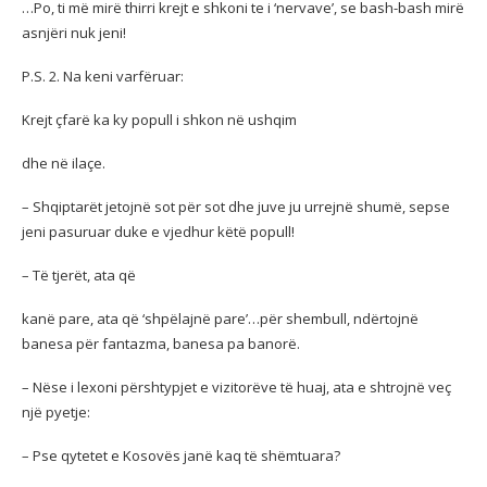
…Po, ti më mirë thirri krejt e shkoni te i ‘nervave’, se bash-bash mirë
asnjëri nuk jeni!
P.S. 2. Na keni varfëruar:
Krejt çfarë ka ky popull i shkon në ushqim
dhe në ilaçe.
– Shqiptarët jetojnë sot për sot dhe juve ju urrejnë shumë, sepse
jeni pasuruar duke e vjedhur këtë popull!
– Të tjerët, ata që
kanë pare, ata që ‘shpëlajnë pare’…për shembull, ndërtojnë
banesa për fantazma, banesa pa banorë.
– Nëse i lexoni përshtypjet e vizitorëve të huaj, ata e shtrojnë veç
një pyetje:
– Pse qytetet e Kosovës janë kaq të shëmtuara?