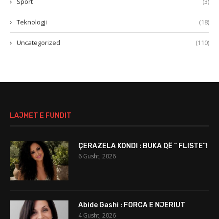
Sport
(3)
Teknologji
(18)
Uncategorized
(110)
LAJMET E FUNDIT
ÇERAZELA KONDI : BUKA QË ” FLISTE”!
6 Gusht, 2026
Abide Gashi : FORCA E NJERIUT
4 Gusht, 2026