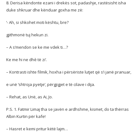
8. Derisa këndonte ezani i drekës sot, padashje, rastësisht isha
duke shkruar dhe kënduar goxha me zë:
‘- Ah, si shkohet moti kështu, bre?
gjithmonë tuj hekun zi.
– A s’mendon se ke me vdek ti…?
Ke me hi ne dhè të zi’.
– Kontrasti ishte filmik, hoxha i përsëriste lutjet që s’i janë pranuar,
e unë ‘shtroja pyetje’, përgjigjet e të cilave i dija.
– Rehat, as Unë, as Ai, Jo.
P.S. 1. Fatmir Limaj tha se javën e ardhshme, kismet, do ta thërras
Albin Kurtin për kafe!
– Hasret e kemi pritur këtë lajm…