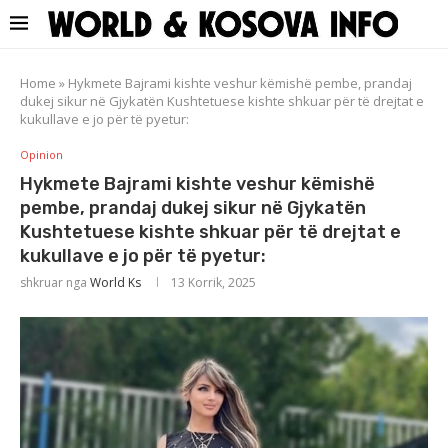
Home
»
Hykmete Bajrami kishte veshur këmishë pembe, prandaj
dukej sikur në Gjykatën Kushtetuese kishte shkuar për të drejtat e
kukullave e jo për të pyetur:
Opinion
Hykmete Bajrami kishte veshur këmishë
pembe, prandaj dukej sikur në Gjykatën
Kushtetuese kishte shkuar për të drejtat e
kukullave e jo për të pyetur:
shkruar nga
World Ks
13 Korrik, 2025