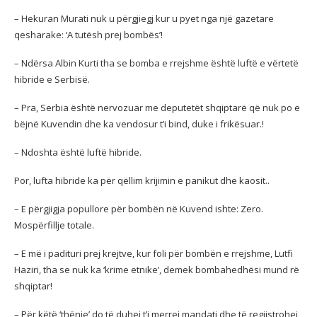
– Hekuran Murati nuk u përgjiegj kur u pyet nga një gazetare
qesharake: ‘A tutësh prej bombës’!
– Ndërsa Albin Kurti tha se bomba e rrejshme është luftë e vërtetë
hibride e Serbisë.
– Pra, Serbia është nervozuar me deputetët shqiptarë që nuk po e
bëjnë Kuvendin dhe ka vendosur t’i bind, duke i frikësuar.!
– Ndoshta është luftë hibride.
Por, lufta hibride ka për qëllim krijimin e panikut dhe kaosit..
– E përgjigja popullore për bombën në Kuvend ishte: Zero.
Mospërfillje totale.
– E më i padituri prej krejtve, kur foli për bombën e rrejshme, Lutfi
Haziri, tha se nuk ka ‘krime etnike’, demek bombahedhësi mund rë
shqiptar!
– Për këtë ‘thënie’ do të duhej t’i merrej mandati dhe të regjistrohej