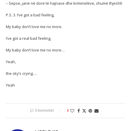
– Sepse, janë në dorë të hajnave dhe kriminelëve, shumë thjesht!
P.S. 3. I’ve got a bad feeling,
My baby don’t love me no more.
I’ve got a real bad feeling,
My baby don’t love me no more…
Yeah,
the sky’s crying….
Yeah
0 komentet
1