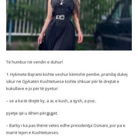
Të humbur në vendin e duhur!
1. Hykmete Bajrami kishte veshur këmishë pembe, prandaj dukej
sikur në Gjykatën Kushtetuese kishte shkuar për të drejtat e
kukullave e jo për të pyetur:
– se a ka të drejtë ky, a ai, e kush, a qysh, a pse..
pyetje që u dihen përgjigjet.
–
Barby i ka pas thënë vetes edhe presidentja Osmani, por pa e
marrë lejen e Kushtetueses.