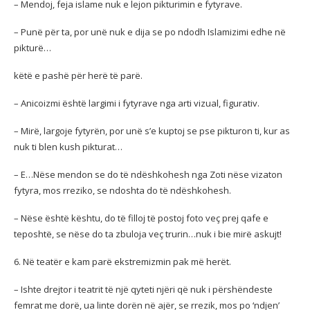
– Mendoj, feja islame nuk e lejon pikturimin e fytyrave.
– Punë për ta, por unë nuk e dija se po ndodh Islamizimi edhe në
pikturë…
këtë e pashë për herë të parë.
– Anicoizmi është largimi i fytyrave nga arti vizual, figurativ.
– Mirë, largoje fytyrën, por unë s’e kuptoj se pse pikturon ti, kur as
nuk ti blen kush pikturat…
– E…Nëse mendon se do të ndëshkohesh nga Zoti nëse vizaton
fytyra, mos rreziko, se ndoshta do të ndëshkohesh.
– Nëse është kështu, do të filloj të postoj foto veç prej qafe e
teposhtë, se nëse do ta zbuloja veç trurin…nuk i bie mirë askujt!
6. Në teatër e kam parë ekstremizmin pak më herët.
– Ishte drejtor i teatrit të një qyteti njëri që nuk i përshëndeste
femrat me dorë, ua linte dorën në ajër, se rrezik, mos po ‘ndjen’