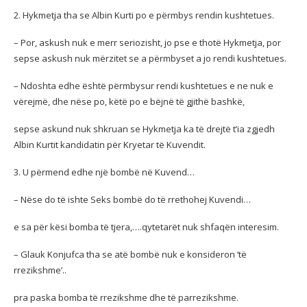
2. Hykmetja tha se Albin Kurti po e përmbys rendin kushtetues.
– Por, askush nuk e merr seriozisht, jo pse e thotë Hykmetja, por
sepse askush nuk mërzitet se a përmbyset a jo rendi kushtetues.
– Ndoshta edhe është përmbysur rendi kushtetues e ne nuk e
vërejmë, dhe nëse po, këtë po e bëjnë të gjithë bashkë,
sepse askund nuk shkruan se Hykmetja ka të drejtë t’ia zgjedh
Albin Kurtit kandidatin për Kryetar të Kuvendit.
3. U përmend edhe një bombë në Kuvend…
– Nëse do të ishte Seks bombë do të rrethohej Kuvendi…
e sa për kësi bomba të tjera,….qytetarët nuk shfaqën interesim.
– Glauk Konjufca tha se atë bombë nuk e konsideron ‘të
rrezikshme’..
pra paska bomba të rrezikshme dhe të parrezikshme.