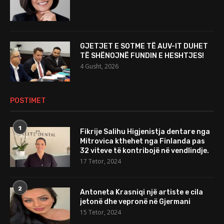
GJETJET E SOTME TË AUV-IT DUHET
TË SHËNOJNË FUNDIN E HESHTJES!
4 Gusht, 2026
POSTIMET
1
Fikrije Salihu Higjenistja dentare nga
Mitrovica kthehet nga Finlanda pas
32 viteve të kontribojë në vendlindje.
17 Tetor, 2024
2
Antoneta Krasniqi një artiste e cila
jetonë dhe vepronë në Gjermani
15 Tetor, 2024