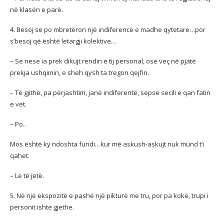
në klasën e parë.
4. Besoj se po mbretëron një indiferencë e madhe qytetare…por
s’besoj që është letargji kolektive…
– Se nëse ia prek dikujt rendin e tij personal, ose veç në pjatë
prekja ushqimin, e sheh qysh ta tregon qejfin.
– Të gjithë, pa përjashtim, janë indiferentë, sepse secili e qan fatin
e vet.
– Po..
Mos është ky ndoshta fundi…kur më askush-askujt nuk mund t’i
qahet.
– Le të jetë.
5. Në një ekspozitë e pashë një pikturë me tru, por pa kokë, trupi i
personit ishte gjethe.