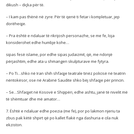
dikush – diçka për të.
– I kam pas thënë në zyre: Për të qenë ti fetar i kompletuar, jep
dorëheqje.
– Pra është e ndaluar të rikrijosh personazhe, se me fe, loja
konsiderohet edhe humbje kohe…
sipas fesë islame, por edhe sipas judaizmit, që, me ndonjë
përjashtim, edhe ata u shmangen skulpturave me fytyra.
– Po Ti…shko në Iran shih shfaqje teatrale tinëz policisë në teatrin
nëntokësor, ose në Arabinë Saudite shko bëj shfaqje për princin.
– Se…Shfaqjet në Kosovë e Shqipëri, edhe ashtu, janë të nivelit më
të shëmtuar dhe më amator…
7. Është e ndaluar edhe poezia (me fe), por po lakmon njeriu ta
zbus pak këtë shpirt që po kallet flakë nga dashuria e cila nuk
ekziston.