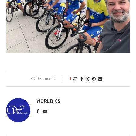
0 komentet
1
WORLD KS