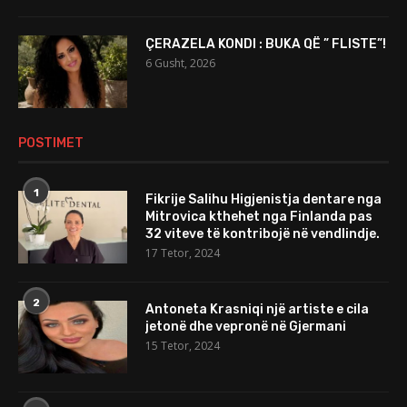
ÇERAZELA KONDI : BUKA QË ” FLISTE”!
6 Gusht, 2026
POSTIMET
1
Fikrije Salihu Higjenistja dentare nga
Mitrovica kthehet nga Finlanda pas
32 viteve të kontribojë në vendlindje.
17 Tetor, 2024
2
Antoneta Krasniqi një artiste e cila
jetonë dhe vepronë në Gjermani
15 Tetor, 2024