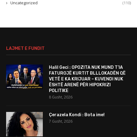
Uncategorized
(110)
LAJMET E FUNDIT
Halil Geci : OPOZITA NUK MUND T’IA
FATUROJË KURTIT BLLLOKADËN QË
VETË E KA KRIJUAR – KUVENDI NUK
ËSHTË ARENË PËR HIPOKRIZI
POLITIKE
8 Gusht, 2026
Çerazela Kondi : Bota ime!
7 Gusht, 2026