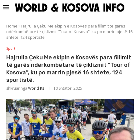
Home
»
Hajrulla Çeku Me ekipin e Kosovës para fillimit të garës
ndërkombëtare të çiklizmit “Tour of Kosova”, ku po marrin pjesë 16
shtete, 124 sportistë.
Sport
Hajrulla Çeku Me ekipin e Kosovës para fillimit
të garës ndërkombëtare të çiklizmit “Tour of
Kosova”, ku po marrin pjesë 16 shtete, 124
sportistë.
shkruar nga
World Ks
10 Shtator, 2025