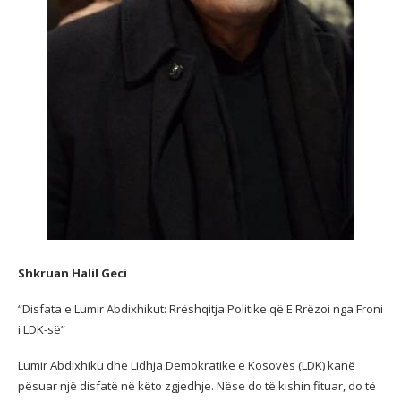
Shkruan Halil Geci
“Disfata e Lumir Abdixhikut: Rrëshqitja Politike që E Rrëzoi nga Froni
i LDK-së”
Lumir
Abdixhiku dhe Lidhja Demokratike e Kosovës (LDK) kanë
pësuar një disfatë në këto zgjedhje. Nëse do të kishin fituar, do të