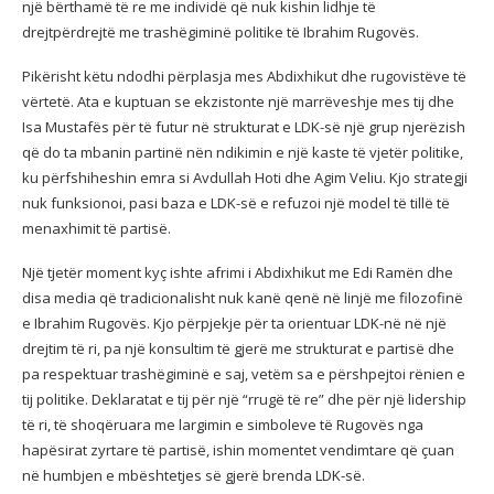
një bërthamë të re me individë që nuk kishin lidhje të
drejtpërdrejtë me trashëgiminë politike të Ibrahim Rugovës.
Pikërisht këtu ndodhi përplasja mes Abdixhikut dhe rugovistëve të
vërtetë. Ata e kuptuan se ekzistonte një marrëveshje mes tij dhe
Isa Mustafës për të futur në strukturat e LDK-së një grup njerëzish
që do ta mbanin partinë nën ndikimin e një kaste të vjetër politike,
ku përfshiheshin emra si Avdullah Hoti dhe Agim Veliu. Kjo strategji
nuk funksionoi, pasi baza e LDK-së e refuzoi një model të tillë të
menaxhimit të partisë.
Një tjetër moment kyç ishte afrimi i Abdixhikut me Edi Ramën dhe
disa media që tradicionalisht nuk kanë qenë në linjë me filozofinë
e Ibrahim Rugovës. Kjo përpjekje për ta orientuar LDK-në në një
drejtim të ri, pa një konsultim të gjerë me strukturat e partisë dhe
pa respektuar trashëgiminë e saj, vetëm sa e përshpejtoi rënien e
tij politike. Deklaratat e tij për një “rrugë të re” dhe për një lidership
të ri, të shoqëruara me largimin e simboleve të Rugovës nga
hapësirat zyrtare të partisë, ishin momentet vendimtare që çuan
në humbjen e mbështetjes së gjerë brenda LDK-së.