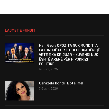
LAJMET E FUNDIT
Halil Geci : OPOZITA NUK MUND T’IA
FATUROJË KURTIT BLLLOKADËN QË
VETË E KA KRIJUAR – KUVENDI NUK
ËSHTË ARENË PËR HIPOKRIZI
POLITIKE
8 Gusht, 2026
Çerazela Kondi : Bota ime!
7 Gusht, 2026