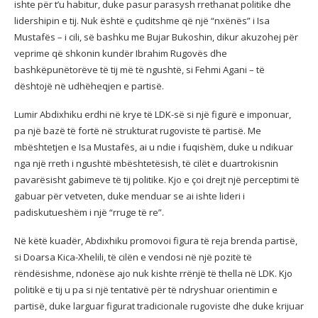
ishte për t’u habitur, duke pasur parasysh rrethanat politike dhe
lidershipin e tij. Nuk është e çuditshme që një “nxënës” i Isa
Mustafës – i cili, së bashku me Bujar Bukoshin, dikur akuzohej për
veprime që shkonin kundër Ibrahim Rugovës dhe
bashkëpunëtorëve të tij më të ngushtë, si Fehmi Agani – të
dështojë në udhëheqjen e partisë.
Lumir Abdixhiku erdhi në krye të LDK-së si një figurë e imponuar,
pa një bazë të fortë në strukturat rugoviste të partisë. Me
mbështetjen e Isa Mustafës, ai u ndie i fuqishëm, duke u ndikuar
nga një rreth i ngushtë mbështetësish, të cilët e duartrokisnin
pavarësisht gabimeve të tij politike. Kjo e çoi drejt një perceptimi të
gabuar për vetveten, duke menduar se ai ishte lideri i
padiskutueshëm i një “rruge të re”.
Në këtë kuadër, Abdixhiku promovoi figura të reja brenda partisë,
si Doarsa Kica-Xhelili, të cilën e vendosi në një pozitë të
rëndësishme, ndonëse ajo nuk kishte rrënjë të thella në LDK. Kjo
politikë e tij u pa si një tentativë për të ndryshuar orientimin e
partisë, duke larguar figurat tradicionale rugoviste dhe duke krijuar