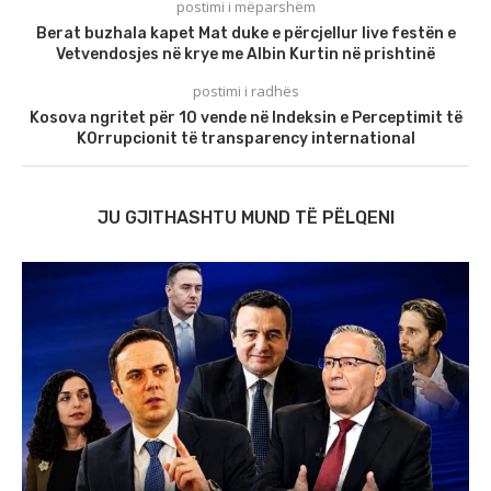
postimi i mëparshëm
Berat buzhala kapet Mat duke e përcjellur live festën e
Vetvendosjes në krye me Albin Kurtin në prishtinë
postimi i radhës
Kosova ngritet për 10 vende në Indeksin e Perceptimit të
K0rrupcionit të transparency international
JU GJITHASHTU MUND TË PËLQENI