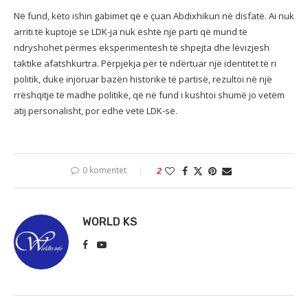
Në fund, këto ishin gabimet që e çuan Abdixhikun në disfatë. Ai nuk
arriti të kuptojë se LDK-ja nuk është një parti që mund të
ndryshohet përmes eksperimentesh të shpejta dhe lëvizjesh
taktike afatshkurtra. Përpjekja për të ndërtuar një identitet të ri
politik, duke injoruar bazën historike të partisë, rezultoi në një
rrëshqitje të madhe politike, që në fund i kushtoi shumë jo vetëm
atij personalisht, por edhe vetë LDK-së.
0 komentet
2
WORLD KS