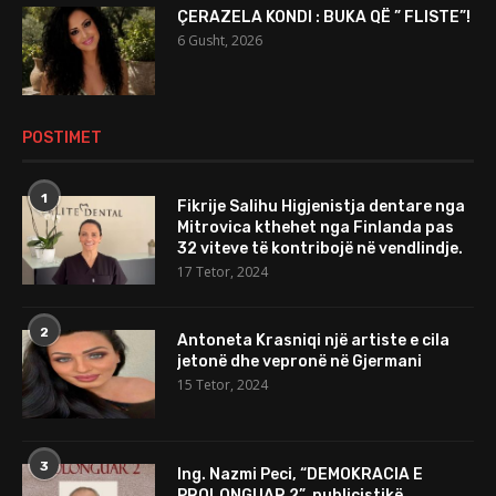
ÇERAZELA KONDI : BUKA QË ” FLISTE”!
6 Gusht, 2026
POSTIMET
1
Fikrije Salihu Higjenistja dentare nga
Mitrovica kthehet nga Finlanda pas
32 viteve të kontribojë në vendlindje.
17 Tetor, 2024
2
Antoneta Krasniqi një artiste e cila
jetonë dhe vepronë në Gjermani
15 Tetor, 2024
3
Ing. Nazmi Peci, “DEMOKRACIA E
PROLONGUAR 2”, publicistikë,