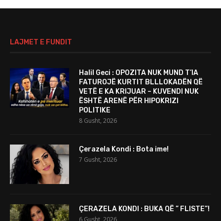
LAJMET E FUNDIT
Halil Geci : OPOZITA NUK MUND T’IA
FATUROJË KURTIT BLLLOKADËN QË
VETË E KA KRIJUAR – KUVENDI NUK
ËSHTË ARENË PËR HIPOKRIZI
POLITIKE
8 Gusht, 2026
Çerazela Kondi : Bota ime!
7 Gusht, 2026
ÇERAZELA KONDI : BUKA QË ” FLISTE”!
6 Gusht, 2026