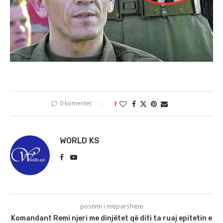
0 komentet
1
WORLD KS
postimi i mëparshëm
Komandant Remi njeri me dinjëtet që diti ta ruaj epitetin e