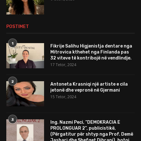
POSTIMET
1
Fikrije Salihu Higjenistja dentare nga
Mitrovica kthehet nga Finlanda pas
32 viteve të kontribojë në vendlindje.
17 Tetor, 2024
2
Antoneta Krasniqi një artiste e cila
jetonë dhe vepronë në Gjermani
15 Tetor, 2024
3
Ing. Nazmi Peci, “DEMOKRACIA E
PROLONGUAR 2”, publicistikë,
(Përgatitur për shtyp nga Prof. Demë
Jashari dhe Shefqet Dibrani), botoi