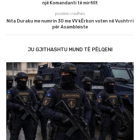
një Komandanti të mirfillt
postimi i radhës
Nita Duraku me numrin 30 me VV kËrkon voten në Vushtrri
për Asambleiste
JU GJITHASHTU MUND TË PËLQENI