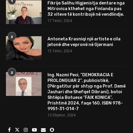
1
Fikrije Salihu Higjenistja dentare nga
Mitrovica kthehet nga Finlanda pas
32 viteve të kontribojë në vendlindje.
17 Tetor, 2024
2
Antoneta Krasniqi një artiste e cila
jetonë dhe vepronë në Gjermani
15 Tetor, 2024
3
Ing. Nazmi Peci, “DEMOKRACIA E
PROLONGUAR 2”, publicistikë,
(Përgatitur për shtyp nga Prof. Demë
Jashari dhe Shefqet Dibrani), botoi
Shtëpia Botuese “FAIK KONICA”,
Prishtinë 2024, faqe 160. ISBN 978-
9951-31-014-7
13 Dhjetor, 2024