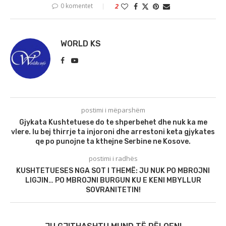
0 komentet
2
WORLD KS
postimi i mëparshëm
Gjykata Kushtetuese do te shperbehet dhe nuk ka me
vlere. Iu bej thirrje ta injoroni dhe arrestoni keta gjykates
qe po punojne ta kthejne Serbine ne Kosove.
postimi i radhës
KUSHTETUESES NGA SOT I THEMË: JU NUK PO MBROJNI
LIGJIN… PO MBROJNI BURGUN KU E KENI MBYLLUR
SOVRANITETIN!