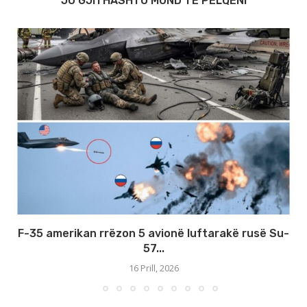
JU GJITHASHTU MUND TË PËLQENI
F-35 amerikan rrëzon 5 avionë luftarakë rusë Su-
57...
16 Prill, 2026