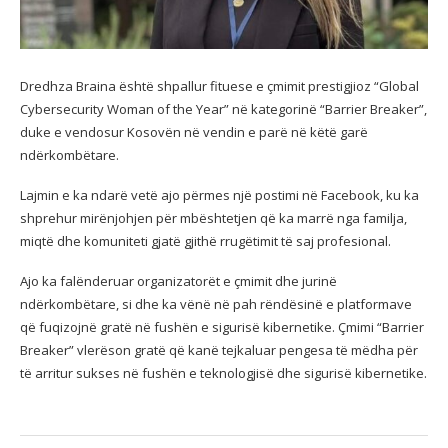
Dredhza Braina është shpallur fituese e çmimit prestigjioz “Global
Cybersecurity Woman of the Year” në kategorinë “Barrier Breaker”,
duke e vendosur Kosovën në vendin e parë në këtë garë
ndërkombëtare.
Lajmin e ka ndarë vetë ajo përmes një postimi në Facebook, ku ka
shprehur mirënjohjen për mbështetjen që ka marrë nga familja,
miqtë dhe komuniteti gjatë gjithë rrugëtimit të saj profesional.
Ajo ka falënderuar organizatorët e çmimit dhe jurinë
ndërkombëtare, si dhe ka vënë në pah rëndësinë e platformave
që fuqizojnë gratë në fushën e sigurisë kibernetike. Çmimi “Barrier
Breaker” vlerëson gratë që kanë tejkaluar pengesa të mëdha për
të arritur sukses në fushën e teknologjisë dhe sigurisë kibernetike.