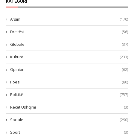
KATEGORI
Arsim
(170)
Drejtësi
(56)
Globale
(37)
Kulturë
(233)
Opinion
(62)
Poezi
(80)
Politikë
(757)
Recet Ushqimi
(3)
Sociale
(290)
Sport
(3)