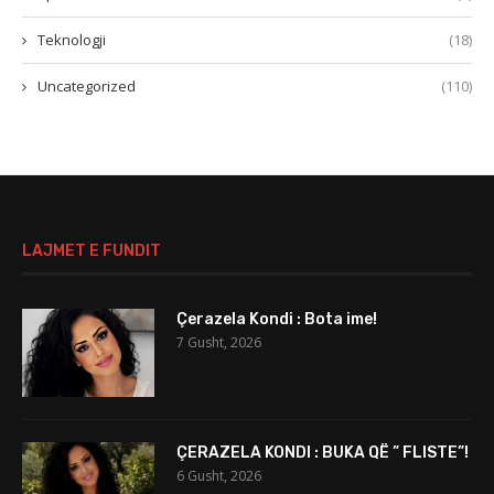
Teknologji
(18)
Uncategorized
(110)
LAJMET E FUNDIT
Çerazela Kondi : Bota ime!
7 Gusht, 2026
ÇERAZELA KONDI : BUKA QË ” FLISTE”!
6 Gusht, 2026