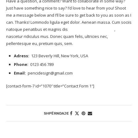
Have a question, a comment? Want to collaborate in some way?
Just have something nice to say? I’d love to hear from you! Shoot
me a message below and I’ll be sure to get back to you as soon as I
can. Thanks! Lommodo ligula eget dolor. Aenean massa. Cum sociis
natoque penatibus et magnis dis
parturient montes lorem
,
nascetur ridiculus mus. Donec quam felis, ultricies nec,
pellentesque eu, pretium quis, sem.
Adress:
123 Beverly Hill, New York, USA
Phone:
0123 456 789
Email:
pencidesign@gmail.com
[contact-form-7 id=”1070″ title=”Contact Form 1″]
SHPËRNDAJE